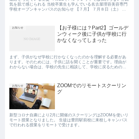
気を肌で感じられる 当校卒業生も学んでいる名古屋理容美容専門
学校オープンキャンパスのお知らせ 【７月】 ７月８日（土） ７
月２２日（土）です 参加希望の生徒は教室までお問い合わせ...
【お子様には？Part2】ゴールデ
お知らせ
ンウィーク後に子供が学校に行
かなくなってしまった
まず、子供がなぜ学校に行かなくなったのかを理解する必要があ
ります。そのためには、子供に話を聞くことが重要です。理由が
わからない場合は、学校の先生に相談して、学校に戻るためのサ
ポートを受けることもできます。 以下は、子供が学校に戻るため
のアド...
ZOOMでのリモートスクーリン
お知らせ
グ
新型コロナ自粛により2月に開催のスクーリングはZOOMを使いリ
モート授業となりました。 生徒は豊田駅前校に来校しキャンパス
で行われる授業をリモートで受けます。