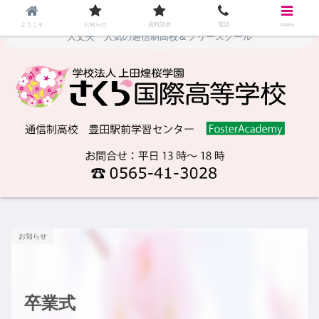
地域や時間にとらわれず、自由な学びを実現！不登校や停学・留年でも
ようこそ
お知らせ
資料請求
電話
menu
大丈夫 人気の通信制高校＆フリースクール
お知らせ
卒業式