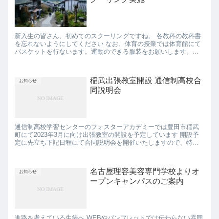
新入生の皆さん、初めてのスクーリングですね。 各教科の教科書
を忘れないようにしてください なお、体育の授業では体育館にて
バスケットを行ないます。運動のできる服装をお願いします。裸
足だと怪我をする恐れがありますので、屋内用の運動靴の用意を
お願...
稲武出張教室開設 通信制高校合
お知らせ
同説明会
通信制高校学習センターのフォスターアカデミーでは豊田市稲武
町にて2023年3月に向け出張教室の開設を予定しています 開設予
定に先立ち下記日程にて合同説明会を開催いたしますので、特に
中学3年生のお子様をお持ちの保護者様、学校進路指導の先生方
に...
名古屋理容美容専門学校よりオ
お知らせ
ープンキャンパスのご案内
進路を考えている生徒へ WEBやパンフレットでは伝わらない雰囲