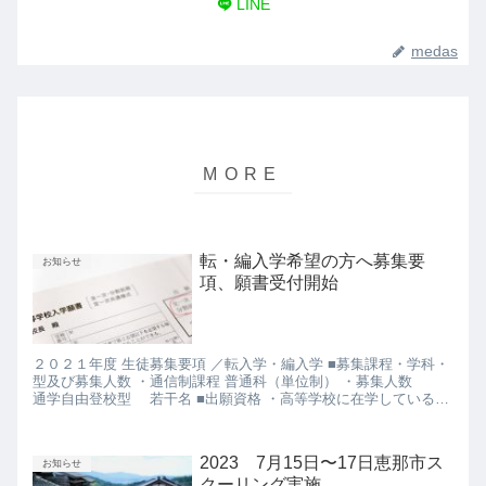
LINE
medas
転・編入学希望の方へ募集要
お知らせ
項、願書受付開始
２０２１年度 生徒募集要項 ／転入学・編入学 ■募集課程・学科・
型及び募集人数 ・通信制課程 普通科（単位制） ・募集人数
通学自由登校型 若干名 ■出願資格 ・高等学校に在学している方
(転入学） ・高等学校を中途退学した方（編入学）...
2023 7月15日〜17日恵那市ス
お知らせ
クーリング実施