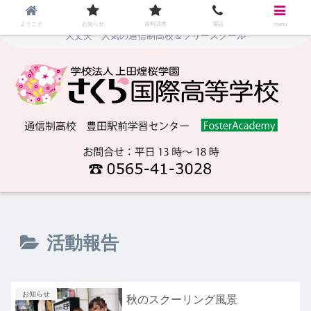
地域や時間にとらわれず、自由な学びを実現！不登校や停学・留年でも
ようこそ
お知らせ
資料請求
電話
menu
大丈夫 人気の通信制高校＆フリースクール
活動報告
お知らせ
秋のスクーリング風景