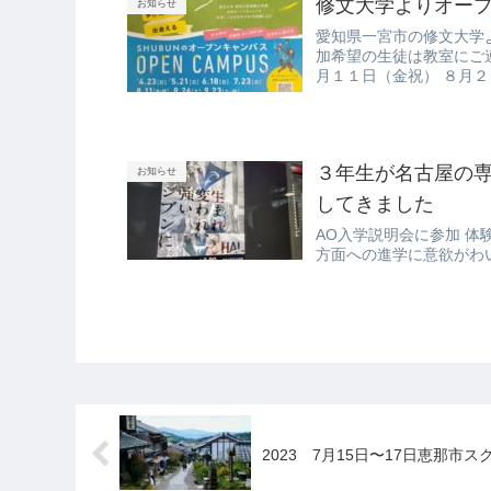
修文大学よりオー
お知らせ
愛知県一宮市の修文大学
加希望の生徒は教室にご連
月１１日（金祝） ８月
３年生が名古屋の専
お知らせ
してきました
AO入学説明会に参加 体
方面への進学に意欲がわい
2023 7月15日〜17日恵那市