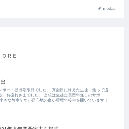
medas
提出
レポート提出期限日でした。 真面目に終えた生徒、焦って追
徒、お疲れさまでした。 当校は生徒全員留年無しのサポート
 小さな教室ですが居心地の良い環境で校舎を開いています！
021年度年間予定表を掲載