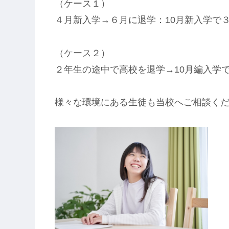
（ケース１）
４月新入学→６月に退学：10月新入学で
（ケース２）
２年生の途中で高校を退学→10月編入学
様々な環境にある生徒も当校へご相談く